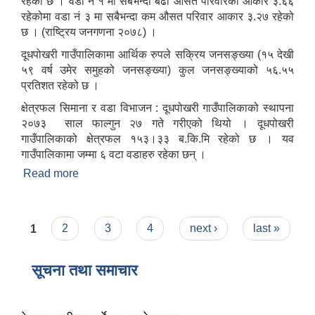
रहेको छ । वडा नं १ मा सबैभन्दा बढी औसत परिवारको आकार ३.६६
रहेकोमा वडा नं ३ मा सबैभन्दा कम औसत परिवार आकार ३.२७ रहेको
छ । (राष्ट्रिय जनगणना २०७८) ।
दूधपोखरी गाउँपालिकामा आर्थिक रुपले सक्रिय जनसङ्ख्या (१५ देखी
५९ वर्ष उमेर समुहको जनसङ्ख्या) कुल जनसङ्ख्याको ५६.५५
प्रतिशत रहेको छ ।
क्षेत्रफल सिमाना र वडा विभाजन : दूधपोखरी गाउँपालिकाको स्थापना
२०७३ साल फाल्गुन २७ गते गरीएको थियो । दूधपोखरी
गाउँपालिकाको क्षेत्रफल १५३।३३ ब.कि.मि रहेको छ । यव
गाउँपालिकामा जम्मा ६ वटा वडाहरु रहेका छन् ।
Read more
about संक्षिप्त परिचय
Pages
1
2
3
4
next ›
last »
सूचना तथा समाचार