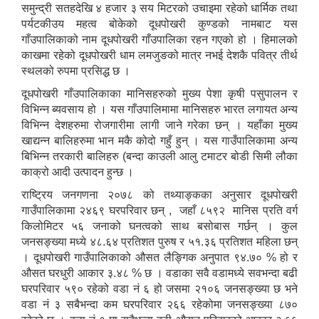
समुन्द्री सतहदेखि ४ हजार ३ सय मिटरको उचाइमा रहेको धार्मिक तथा
पर्यटकीउय महत्व बोकेको दूधपोखरी कुण्डको नामबाट यस
गाँउपालिकाको नाम दूधपोखरी गाँउपालिका रहन गएको हो । हिमालको
काखमा रहेको दूधपोखरी धाम लमजुङको मात्र नभई देशकै पवित्र तीर्थ
स्थलको रुपमा प्रसिद्ध छ ।
दूधपोखरी गाँउपालिकाका मानिसहरुको मुख्य पेशा कृषी पसुपालन र
विभिन्न ब्यवसाय हो । यस गाँउपालिमामा मानिसहरु भारत लगायत अन्य
विभिन्न देशहरुमा रोजगारीमा लागी जाने गरेका छन् । यहाँका मुख्य
खाद्यन्न बालिहरुमा भान मकै कोदो गहुँ हुन् । यस गाउँपालिकामा अन्य
बिभिन्न तरकारी बालिहरु (बन्दा काउली आलु टमाटर बोडी सिमी लौका
काक्रो आदी उत्पादन हुन्छ ।
राष्ट्रिय जनगणना २०७८ को तथ्याङ्कका अनुसार दूधपोखरी
गाउँपालिकामा २४६९ घरपरिवार छन् , जहाँ ८५९२ मानिस प्रति वर्ग
किलोमिटर ५६ जनाको घनत्वको साथ बसोबास गर्छन् । कुल
जनसङ्ख्या मध्ये ४८.६४ प्रतिशत पुरुष र ५१.३६ प्रतिशत महिला छन्
। दूधपोखरी गाउँपालिकाको औसत लैङ्गिक अनुपात ९४.७० % हो र
औसत घरधुरी आकार ३.४८ % छ । वडाका सवै वडामध्ये सवभन्दा बढी
घरपरिवार ५९० रहेको वडा नं ६ हो जसमा २१०६ जनसङ्ख्या छ भने
वडा नं ३ सबैभन्दा कम घरपरिवार २६६ रहेकोमा जनसङ्ख्या ८७०