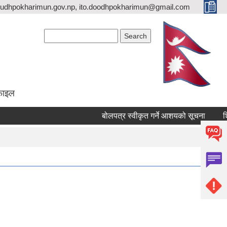
udhpokharimun.gov.np, ito.doodhpokharimun@gmail.com
Search form
Search
ोफाइल
बोलपत्र स्वीकृत गर्ने आशयको सूचना
शिलब