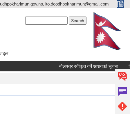
udhpokharimun.gov.np, ito.doodhpokharimun@gmail.com
Search form
Search
ोफाइल
बोलपत्र स्वीकृत गर्ने आशयको सूचना
शिलब