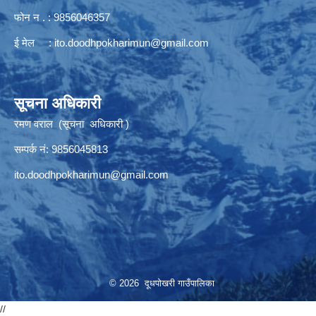
फोन न . : 9856046357
ई मेल :
ito.doodhpokharimun@gmail.com
सूचना अधिकारी
रमण वराल (सूचना अधिकारी )
सम्पर्क नं: 9856045813
ito.doodhpokharimun@gmail.com
© 2026 दूधपोखरी गाउँपालिका
//