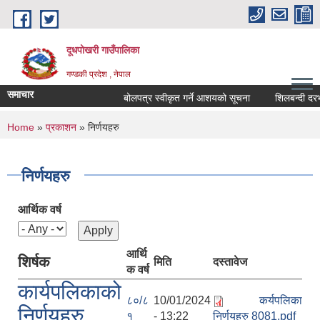
Skip to main content
दूधपोखरी गाउँपालिका
गण्डकी प्रदेश , नेपाल
समाचार
बोलपत्र स्वीकृत गर्ने आशयको सूचना
शिलबन्दी दरभाउ
You are here
Home
»
प्रकाशन
» निर्णयहरु
निर्णयहरु
आर्थिक वर्ष
आर्थि
शिर्षक
मिति
दस्तावेज
क वर्ष
कार्यपलिकाको
८०/८
10/01/2024
कर्यपलिका
निर्णयहरु
१
- 13:22
निर्णयहरु 8081.pdf