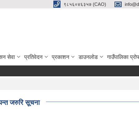
९८५६०४६३५७ (CAO)
info@d
सन सेवा
प्रतिवेदन
प्रकाशन
डाउनलाेड
गाउँपालिका प्र
यन्त जरुरि सूचना