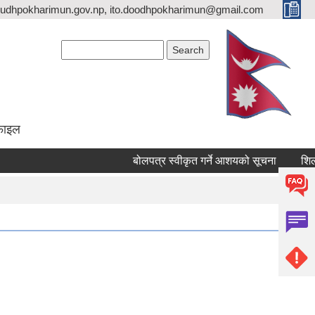
udhpokharimun.gov.np, ito.doodhpokharimun@gmail.com
Search form
Search
ोफाइल
बोलपत्र स्वीकृत गर्ने आशयको सूचना
शिलबन्द