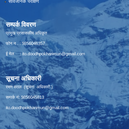
सार्वजनिक परीक्षण
सम्पर्क विवरण
प्रमुख प्रसासकीय अधिकृत
फोन न . : 9856046357
ई मेल :
ito.doodhpokharimun@gmail.com
सूचना अधिकारी
रमण वराल (सूचना अधिकारी )
सम्पर्क नं: 9856045813
ito.doodhpokharimun@gmail.com