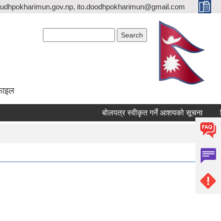
udhpokharimun.gov.np, ito.doodhpokharimun@gmail.com
Search form
Search
ोफाइल
बोलपत्र स्वीकृत गर्ने आशयको सूचना
शिलब