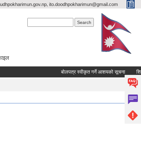
udhpokharimun.gov.np, ito.doodhpokharimun@gmail.com
Search form
Search
ोफाइल
बोलपत्र स्वीकृत गर्ने आशयको सूचना
शिलब