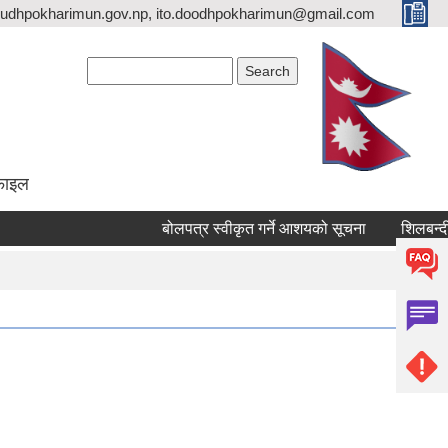
udhpokharimun.gov.np, ito.doodhpokharimun@gmail.com
Search form
Search
ोफाइल
बोलपत्र स्वीकृत गर्ने आशयको सूचना
शिलबन्दी द