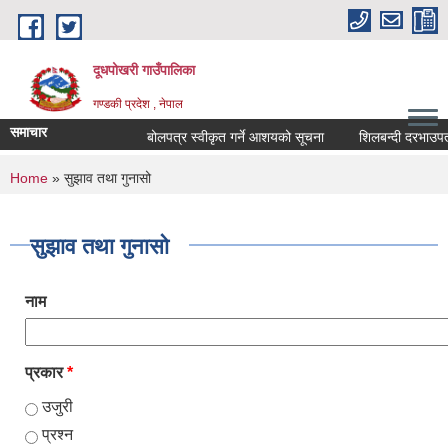
Skip to main content
दूधपोखरी गाउँपालिका
गण्डकी प्रदेश , नेपाल
समाचार
बोलपत्र स्वीकृत गर्ने आशयको सूचना
शिलबन्दी दरभाउपत्र 
You are here
Home
» सुझाव तथा गुनासो
सुझाव तथा गुनासो
नाम
प्रकार
*
उजुरी
प्रश्न