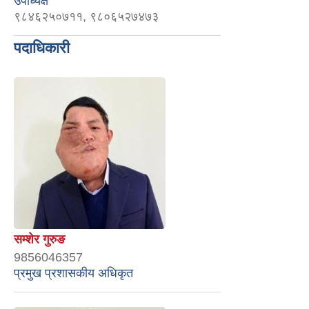
उपाध्यक्ष
९८४६२५०७११, ९८०६५२७४७३
पदाधिकारी
सम्शेर गुरुङ
9856046357
प्रमुख प्रशासकीय अधिकृत