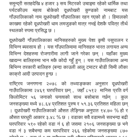
समुन्द्री सतहदेखि ४ हजार ३ सय मिटरको उचाइमा रहेको धार्मिक तथा
पर्यटकीउय महत्व बोकेको दूधपोखरी कुण्डको नामबाट यस
गाँउपालिकाको नाम दूधपोखरी गाँउपालिका रहन गएको हो । हिमालको
काखमा रहेको दूधपोखरी धाम लमजुङको मात्र नभई देशकै पवित्र तीर्थ
स्थलको रुपमा प्रसिद्ध छ ।
दूधपोखरी गाँउपालिकाका मानिसहरुको मुख्य पेशा कृषी पसुपालन र
विभिन्न ब्यवसाय हो । यस गाँउपालिमामा मानिसहरु भारत लगायत अन्य
विभिन्न देशहरुमा रोजगारीमा लागी जाने गरेका छन् । यहाँका मुख्य
खाद्यन्न बालिहरुमा भान मकै कोदो गहुँ हुन् । यस गाउँपालिकामा अन्य
बिभिन्न तरकारी बालिहरु (बन्दा काउली आलु टमाटर बोडी सिमी लौका
काक्रो आदी उत्पादन हुन्छ ।
राष्ट्रिय जनगणना २०७८ को तथ्याङ्कका अनुसार दूधपोखरी
गाउँपालिकामा २४६९ घरपरिवार छन् , जहाँ ८५९२ मानिस प्रति वर्ग
किलोमिटर ५६ जनाको घनत्वको साथ बसोबास गर्छन् । कुल
जनसङ्ख्या मध्ये ४८.६४ प्रतिशत पुरुष र ५१.३६ प्रतिशत महिला छन्
। दूधपोखरी गाउँपालिकाको औसत लैङ्गिक अनुपात ९४.७० % हो र
औसत घरधुरी आकार ३.४८ % छ । वडाका सवै वडामध्ये सवभन्दा बढी
घरपरिवार ५९० रहेको वडा नं ६ हो जसमा २१०६ जनसङ्ख्या छ भने
वडा नं ३ सबैभन्दा कम घरपरिवार २६६ रहेकोमा जनसङ्ख्या ८७०