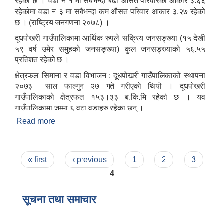
रहेको छ । वडा नं १ मा सबैभन्दा बढी औसत परिवारको आकार ३.६६
रहेकोमा वडा नं ३ मा सबैभन्दा कम औसत परिवार आकार ३.२७ रहेको
छ । (राष्ट्रिय जनगणना २०७८) ।
दूधपोखरी गाउँपालिकामा आर्थिक रुपले सक्रिय जनसङ्ख्या (१५ देखी
५९ वर्ष उमेर समुहको जनसङ्ख्या) कुल जनसङ्ख्याको ५६.५५
प्रतिशत रहेको छ ।
क्षेत्रफल सिमाना र वडा विभाजन : दूधपोखरी गाउँपालिकाको स्थापना
२०७३ साल फाल्गुन २७ गते गरीएको थियो । दूधपोखरी
गाउँपालिकाको क्षेत्रफल १५३।३३ ब.कि.मि रहेको छ । यव
गाउँपालिकामा जम्मा ६ वटा वडाहरु रहेका छन् ।
Read more
about संक्षिप्त परिचय
Pages
« first
‹ previous
1
2
3
4
सूचना तथा समाचार