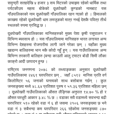
समुन्द्री सतहदेखि ४ हजार ३ सय मिटरको उचाइमा रहेको धार्मिक तथा
पर्यटकीउय महत्व बोकेको दूधपोखरी कुण्डको नामबाट यस
गाँउपालिकाको नाम दूधपोखरी गाँउपालिका रहन गएको हो । हिमालको
काखमा रहेको दूधपोखरी धाम लमजुङको मात्र नभई देशकै पवित्र तीर्थ
स्थलको रुपमा प्रसिद्ध छ ।
दूधपोखरी गाँउपालिकाका मानिसहरुको मुख्य पेशा कृषी पसुपालन र
विभिन्न ब्यवसाय हो । यस गाँउपालिमामा मानिसहरु भारत लगायत अन्य
विभिन्न देशहरुमा रोजगारीमा लागी जाने गरेका छन् । यहाँका मुख्य
खाद्यन्न बालिहरुमा भान मकै कोदो गहुँ हुन् । यस गाउँपालिकामा अन्य
बिभिन्न तरकारी बालिहरु (बन्दा काउली आलु टमाटर बोडी सिमी लौका
काक्रो आदी उत्पादन हुन्छ ।
राष्ट्रिय जनगणना २०७८ को तथ्याङ्कका अनुसार दूधपोखरी
गाउँपालिकामा २४६९ घरपरिवार छन् , जहाँ ८५९२ मानिस प्रति वर्ग
किलोमिटर ५६ जनाको घनत्वको साथ बसोबास गर्छन् । कुल
जनसङ्ख्या मध्ये ४८.६४ प्रतिशत पुरुष र ५१.३६ प्रतिशत महिला छन्
। दूधपोखरी गाउँपालिकाको औसत लैङ्गिक अनुपात ९४.७० % हो र
औसत घरधुरी आकार ३.४८ % छ । वडाका सवै वडामध्ये सवभन्दा बढी
घरपरिवार ५९० रहेको वडा नं ६ हो जसमा २१०६ जनसङ्ख्या छ भने
वडा नं ३ सबैभन्दा कम घरपरिवार २६६ रहेकोमा जनसङ्ख्या ८७०