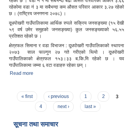
रहेको छ । वडा नं १ मा सबैभन्दा बढी औसत परिवारको आकार ३.६६
रहेकोमा वडा नं ३ मा सबैभन्दा कम औसत परिवार आकार ३.२७ रहेको
छ । (राष्ट्रिय जनगणना २०७८) ।
दूधपोखरी गाउँपालिकामा आर्थिक रुपले सक्रिय जनसङ्ख्या (१५ देखी
५९ वर्ष उमेर समुहको जनसङ्ख्या) कुल जनसङ्ख्याको ५६.५५
प्रतिशत रहेको छ ।
क्षेत्रफल सिमाना र वडा विभाजन : दूधपोखरी गाउँपालिकाको स्थापना
२०७३ साल फाल्गुन २७ गते गरीएको थियो । दूधपोखरी
गाउँपालिकाको क्षेत्रफल १५३।३३ ब.कि.मि रहेको छ । यव
गाउँपालिकामा जम्मा ६ वटा वडाहरु रहेका छन् ।
Read more
about संक्षिप्त परिचय
Pages
« first
‹ previous
1
2
3
4
next ›
last »
सूचना तथा समाचार